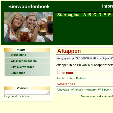
Bierwoordenboek
infor
Startpagina
A
B
C
D
E
F
Aftappen
Menu
Startpagina
Aangepast op: 27-11-2008 14:32 door Arjan - G
Willekeurige pagina
Aftappen in de zin van '
bier
aftappen' bete
Lijst alle woorden
Links naar
Categoriën
Afvullen
-
Bier
-
Bottelen
Referenties
Zoeken
Afhevelen
-
Aftrekken
-
Kuipstro
-
Whirlpool
-
Uitgebreid zoeken »
Bierwoordenboek - Versie 