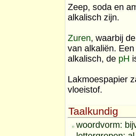
Zeep, soda en am
alkalisch zijn.
Zuren
, waarbij d
van alkaliën. Een 
alkalisch, de
pH
i
Lakmoespapier zal
vloeistof.
Taalkundig
woordvorm: bij
lettergrepen: al 