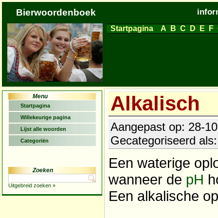
Bierwoordenboek
infor
Startpagina
A
B
C
D
E
F
Alkalisch
Menu
Startpagina
Willekeurige pagina
Aangepast op: 28-10-
Lijst alle woorden
Gecategoriseerd als
Categoriën
Een waterige opl
Zoeken
wanneer de
pH
ho
Uitgebreid zoeken »
Een alkalische op