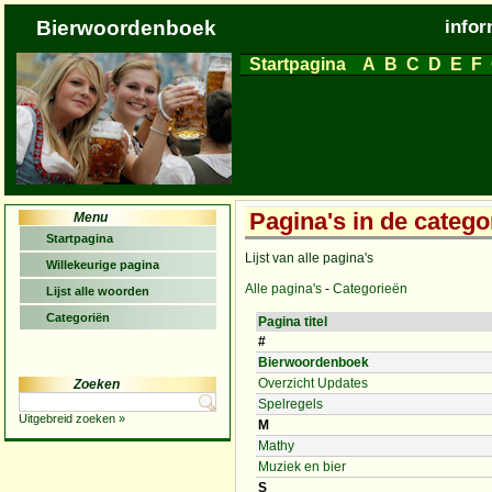
Bierwoordenboek
infor
Startpagina
A
B
C
D
E
F
Pagina's in de catego
Menu
Startpagina
Lijst van alle pagina's
Willekeurige pagina
Alle pagina's
-
Categorieën
Lijst alle woorden
Categoriën
Pagina titel
#
Bierwoordenboek
Overzicht Updates
Zoeken
Spelregels
Uitgebreid zoeken »
M
Mathy
Muziek en bier
S