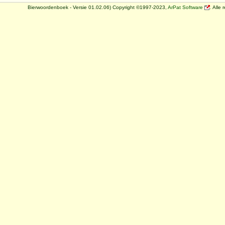
Bierwoordenboek - Versie 01.02.06) Copyright ©1997-2023,
ArPat Software
. Alle