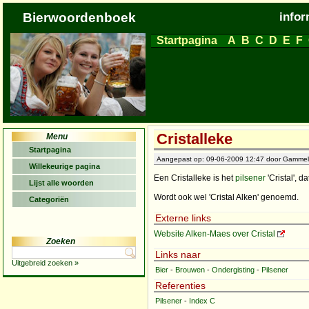
Bierwoordenboek
infor
Startpagina
A
B
C
D
E
F
Cristalleke
Menu
Startpagina
Aangepast op: 09-06-2009 12:47 door Gammeltj
Willekeurige pagina
Een Cristalleke is het
pilsener
'Cristal', d
Lijst alle woorden
Wordt ook wel 'Cristal Alken' genoemd.
Categoriën
Externe links
Website Alken-Maes over Cristal
Zoeken
Links naar
Uitgebreid zoeken »
Bier
-
Brouwen
-
Ondergisting
-
Pilsener
Referenties
Pilsener
-
Index C