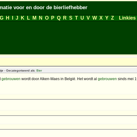
matie voor en door de bierliefhebber
G
H
I
J
K
L
M
N
O
P
Q
R
S
T
U
V
W
X
Y
Z
Linkies
e - Gecategoriseerd als:
Bier
at
gebrouwen
wordt door Alken-Maes in België. Het wordt al
gebrouwen
sinds mei 1