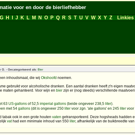
matie voor en door de bierliefhebber
G
H
I
J
K
L
M
N
O
P
Q
R
S
T
U
V
W
X
Y
Z
Linkies
 G. - Gecategoriseerd als:
Bier
en inhoudsmaat, die wij
Okshoofd
noemen.
e gebruikt voor alcoholische dranken. Een aantal dranken heeft z'n eigen maatvo
nde maten gehanteerd. Voor wijn en
bier
zijn er (nog steeds) verschillende maatvoe
et 63
US-gallons
of 52,5
imperial gallons
(beide ongeveer 238,5
liter
).
een met 54
gallons
(dit is ongeveer 250
liter
voor zgn. 'ale gallons' en 245
liter
voor 
rd tabak ook in een grote houten
vaten
getransporteerd. Deze hogsheads hadden een
elijk
vat
had een minimale inhoud van 550
liter
, afhankelijk van de buikbreedte van