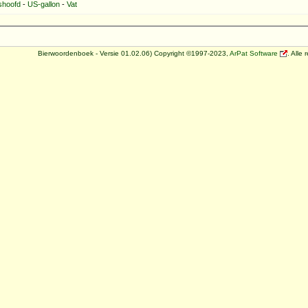
hoofd
-
US-gallon
-
Vat
Bierwoordenboek - Versie 01.02.06) Copyright ©1997-2023,
ArPat Software
. Alle