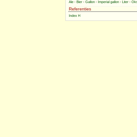
Ale
-
Bier
-
Gallon
-
Imperial gallon
-
Liter
-
Oks
Referenties
Index H