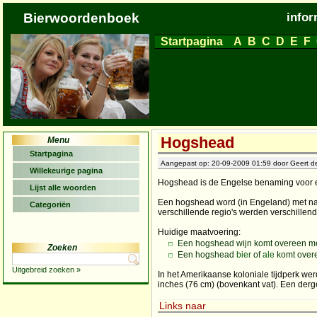
Bierwoordenboek
infor
Startpagina
A
B
C
D
E
F
Hogshead
Menu
Startpagina
Aangepast op: 20-09-2009 01:59 door Geert de
Willekeurige pagina
Hogshead is de Engelse benaming voor e
Lijst alle woorden
Een hogshead word (in Engeland) met nam
Categoriën
verschillende regio's werden verschille
Huidige maatvoering:
Een hogshead wijn komt overeen m
Zoeken
Een hogshead
bier
of
ale
komt over
Uitgebreid zoeken »
In het Amerikaanse koloniale tijdperk we
inches (76 cm) (bovenkant vat). Een derg
Links naar