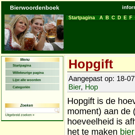
Bierwoordenboek
infor
Startpagina
A
B
C
D
E
F
Hopgift
Menu
Startpagina
Willekeurige pagina
Aangepast op: 18-07-
Lijst alle woorden
Bier
,
Hop
Categoriën
Hopgift is de ho
Zoeken
moment) aan de 
Uitgebreid zoeken »
hoeveelheid is a
het te maken
bier