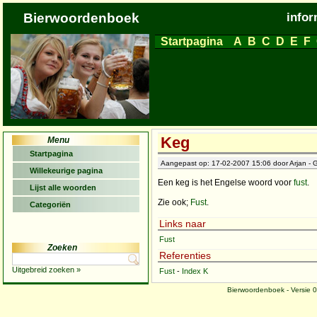
Bierwoordenboek
infor
Startpagina
A
B
C
D
E
F
Keg
Menu
Startpagina
Aangepast op: 17-02-2007 15:06 door Arjan - G
Willekeurige pagina
Een keg is het Engelse woord voor
fust
.
Lijst alle woorden
Zie ook;
Fust
.
Categoriën
Links naar
Fust
Zoeken
Referenties
Uitgebreid zoeken »
Fust
-
Index K
Bierwoordenboek - Versie 