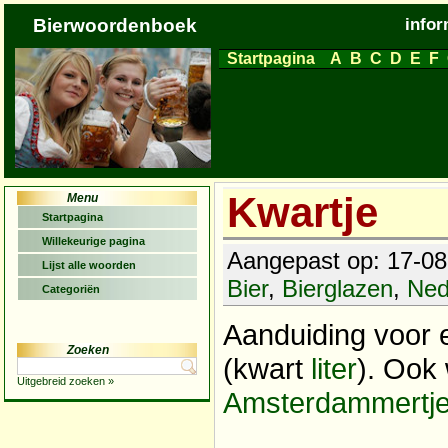
Bierwoordenboek
infor
Startpagina
A
B
C
D
E
F
Kwartje
Menu
Startpagina
Willekeurige pagina
Aangepast op: 17-08
Lijst alle woorden
Bier
,
Bierglazen
,
Ned
Categoriën
Aanduiding voor 
Zoeken
(kwart
liter
). Ook 
Uitgebreid zoeken »
Amsterdammertj