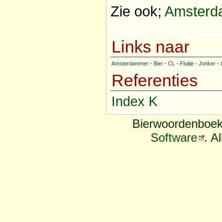
Zie ook;
Amsterd
Links naar
Amsterdammer
-
Bier
-
CL
-
Fluitje
-
Jonker
-
Referenties
Index K
Bierwoordenboek
Software
. A