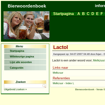
Bierwoordenboek
infor
Startpagina
A
B
C
D
E
F
Lactol
Menu
Startpagina
Aangepast op: 04-07-2007 04:48 door Arjan - G
Willekeurige pagina
Lactol is een ander woord voor;
Melkzuur
Lijst alle woorden
Links naar
Categoriën
Melkzuur
Referenties
Zoeken
Melkzuur
-
Index L
Uitgebreid zoeken »
Bierwoordenboek - Versie 