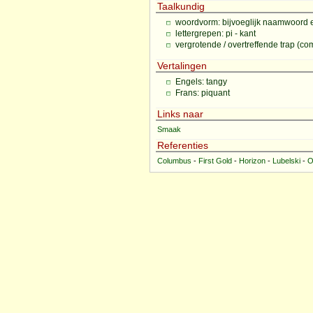
Taalkundig
woordvorm: bijvoeglijk naamwoord 
lettergrepen: pi - kant
vergrotende / overtreffende trap (comp
Vertalingen
Engels: tangy
Frans: piquant
Links naar
Smaak
Referenties
Columbus
-
First Gold
-
Horizon
-
Lubelski
-
O