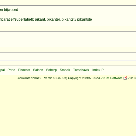
en bijwoord
aratief/superlatief): pikant, pikanter, pikantst / pikantste
pal
-
Perle
-
Phoenix
-
Saison
-
Scherp
-
Smaak
-
Tomahawk
-
Index P
Bierwoordenboek - Versie 01.02.06) Copyright ©1997-2023,
ArPat Software
. Alle