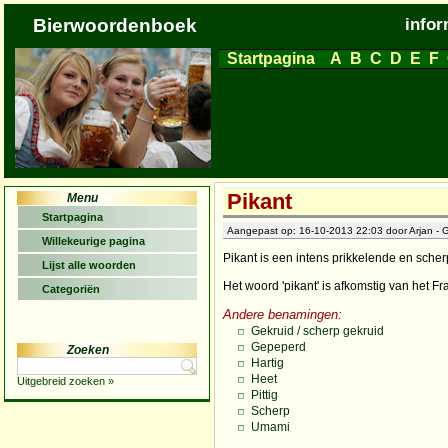
Bierwoordenboek
infor
Startpagina
A
B
C
D
E
F
Pikant
Menu
Startpagina
Aangepast op: 16-10-2013 22:03 door Arjan - G
Willekeurige pagina
Pikant is een intens prikkelende en sche
Lijst alle woorden
Het woord 'pikant' is afkomstig van het Fr
Categoriën
Andere benamingen:
Gekruid / scherp gekruid
Gepeperd
Zoeken
Hartig
Heet
Uitgebreid zoeken »
Pittig
Scherp
Umami