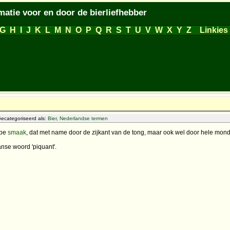
matie voor en door de bierliefhebber
G
H
I
J
K
L
M
N
O
P
Q
R
S
T
U
V
W
X
Y
Z
Linkies
ecategoriseerd als:
Bier
,
Nederlandse termen
rpe
smaak
, dat met name door de zijkant van de tong, maar ook wel door hele mo
anse woord 'piquant'.