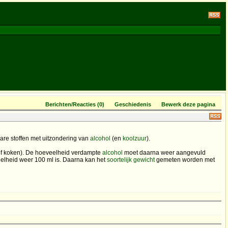
Berichten/Reacties (0)
Geschiedenis
Bewerk deze pagina
bare stoffen met uitzondering van
alcohol
(en
koolzuur
).
(of koken). De hoeveelheid verdampte
alcohol
moet daarna weer aangevuld
eelheid weer 100 ml is. Daarna kan het
soortelijk gewicht
gemeten worden met