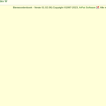
ndex W
Bierwoordenboek - Versie 01.02.06) Copyright ©1997-2023,
ArPat Software
. Alle