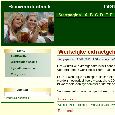
Bierwoordenboek
infor
Startpagina
A
B
C
D
E
F
Werkelijke extractgeh
Menu
Startpagina
Aangepast op: 12-10-2013 12:37 door Arjan - G
Willekeurige pagina
Het werkelijke extractgehalte is het geha
Lijst alle woorden
Voor het gemak wordt het suikergehalte ge
Categoriën
Om het werkelijke extractgehalte te met
worden met gedestilleerd water; als je 1
bijvoorbeeld een
pycnometer
of de mind
Zoeken
Voor meer informatie zie bijvoorbeeld;
di
Uitgebreid zoeken »
Links naar
Alcohol
-
Bier
-
Dichtheid
-
Extractgehalte
-
Hy
Referenties