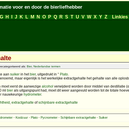
matie voor en door de bierliefhebber
G
H
I
J
K
L
M
N
O
P
Q
R
S
T
U
V
W
X
Y
Z
Linkies
alte
ecategoriseerd als:
Bier
,
Nederlandse termen
lte aan
suiker
in het
bier
, uitgedrukt in °
Plato
.
noemd, maar eigenlijk is het werkelijke extractgehalte het gehalte van alle oplos
en moet eerst de aanwezige
alcohol
verwijderd worden door middel van destillatie 
00 ml
bier
als uitgangspunt had, moet dit weer aangevuld worden tot de totale hoev
er nauwkeurige
hydrometer
.
chtheid
,
extractgehalte
of
schijnbare extractgehalte
drometer
-
Koolzuur
-
Plato
-
Pycnometer
-
Schijnbare extractgehalte
-
Suiker