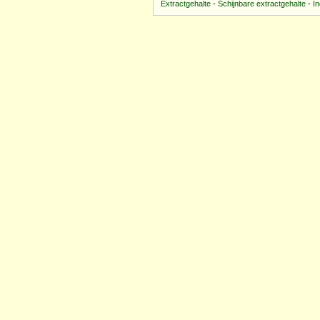
Extractgehalte
-
Schijnbare extractgehalte
-
I