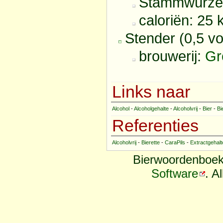
Stammwürzeg
caloriën: 25 
Stender (0,5 vo
brouwerij:
Gr
Links naar
Alcohol
-
Alcoholgehalte
-
Alcoholvrij
-
Bier
-
Bi
Referenties
Alcoholvrij
-
Bierette
-
CaraPils
-
Extractgehalt
Bierwoordenboek
Software
. A