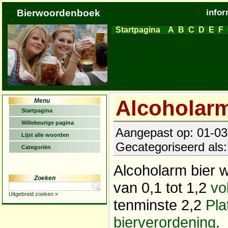
Bierwoordenboek
infor
Startpagina
A
B
C
D
E
F
Alcoholar
Menu
Startpagina
Willekeurige pagina
Aangepast op: 01-03-
Lijst alle woorden
Gecategoriseerd als
Categoriën
Alcoholarm bier 
Zoeken
van 0,1 tot 1,2
vo
Uitgebreid zoeken »
tenminste 2,2
Pla
bierverordening
.