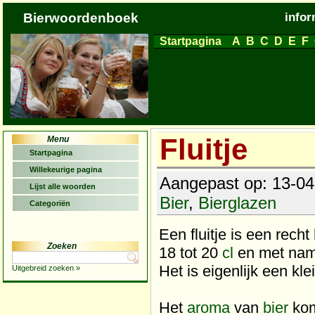
Bierwoordenboek
infor
Startpagina
A
B
C
D
E
F
Fluitje
Menu
Startpagina
Willekeurige pagina
Aangepast op: 13-04-
Lijst alle woorden
Bier
,
Bierglazen
Categoriën
Een fluitje is een rech
Zoeken
18 tot 20
cl
en met nam
Het is eigenlijk een kl
Uitgebreid zoeken »
Het
aroma
van
bier
komt