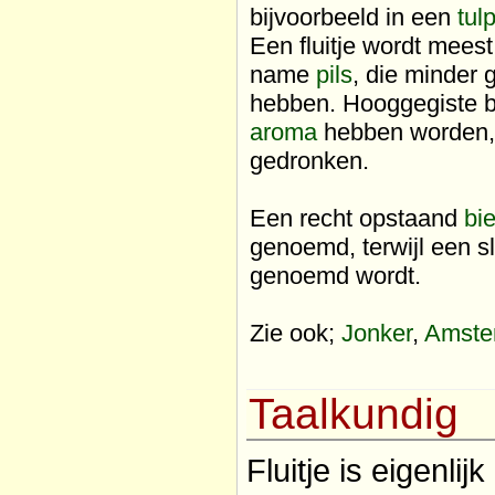
bijvoorbeeld in een
tul
Een fluitje wordt meest
name
pils
, die minder
hebben. Hooggegiste b
aroma
hebben worden, 
gedronken.
Een recht opstaand
bi
genoemd, terwijl een s
genoemd wordt.
Zie ook;
Jonker
,
Amste
Taalkundig
Fluitje is eigenli