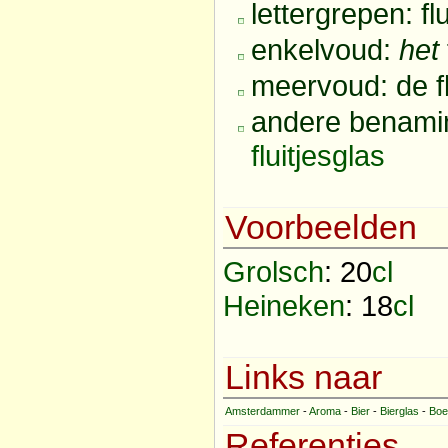
lettergrepen: flui
enkelvoud:
het
meervoud: de fl
andere benami
fluitjesglas
Voorbeelden
Grolsch
: 20
cl
Heineken
: 18
cl
Links naar
Amsterdammer
-
Aroma
-
Bier
-
Bierglas
-
Boe
Referenties