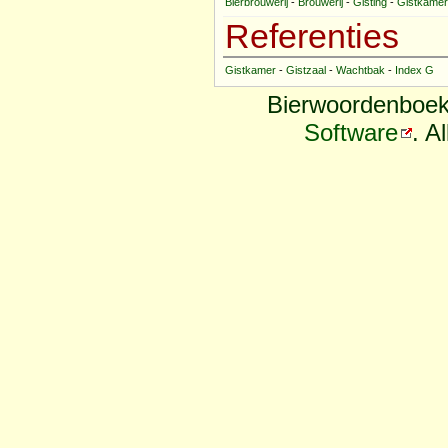
Bierbrouwerij
-
Brouwerij
-
Gisting
-
Gistkamer
Referenties
Gistkamer
-
Gistzaal
-
Wachtbak
-
Index G
Bierwoordenboek
Software
. A