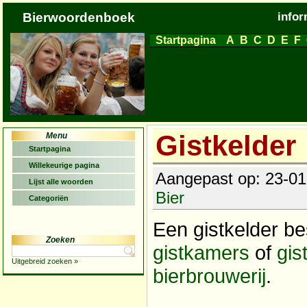
Bierwoordenboek
infor
Startpagina
A
B
C
D
E
F
Gistkelder
Menu
Startpagina
Willekeurige pagina
Aangepast op: 23-01-
Lijst alle woorden
Bier
Categoriën
Een gistkelder be
Zoeken
gistkamers
of
gis
Uitgebreid zoeken »
bierbrouwerij
.