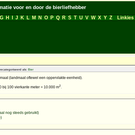
matie voor en door de bierliefhebber
G
H
I
J
K
L
M
N
O
P
Q
R
S
T
U
V
W
X
Y
Z
Linkies
ecategoriseerd als:
Bier
emaat (landmaat oftewel een oppervlakte-eenheid).
2
0 bij 100 vierkante meter = 10.000 m
.
aal nog steeds gebruikt)
e)
d