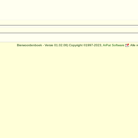
Bierwoordenboek - Versie 01.02.06) Copyright ©1997-2023,
ArPat Software
. Alle