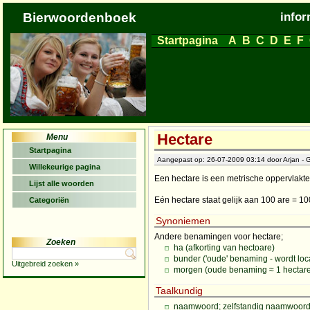
Bierwoordenboek
infor
Startpagina
A
B
C
D
E
F
Hectare
Menu
Startpagina
Aangepast op: 26-07-2009 03:14 door Arjan - G
Willekeurige pagina
Een hectare is een metrische oppervlakt
Lijst alle woorden
Eén hectare staat gelijk aan 100 are = 10
Categoriën
Synoniemen
Andere benamingen voor hectare;
Zoeken
ha (afkorting van hectoare)
bunder ('oude' benaming - wordt loc
Uitgebreid zoeken »
morgen (oude benaming ≈ 1 hectar
Taalkundig
naamwoord; zelfstandig naamwoor