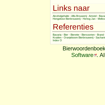
Links naar
Alcoholgehalte
-
Alfa Brouwerij
-
Amstel
-
Bava
Hengelose Bierbrouwerij
-
Hertog Jan
-
Melks
Referenties
Bavaria
-
Bier
-
Bierette
-
Biersoorten
-
Brand
Kruiden
-
Oranjeboom Bierbrouwerij
-
Sachari
Index O
Bierwoordenboek
Software
. A