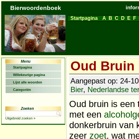
Bierwoordenboek
infor
Startpagina
A
B
C
D
E
F
Oud Bruin
Menu
Startpagina
Willekeurige pagina
Aangepast op: 24-10-
Lijst alle woorden
Bier
,
Nederlandse t
Categoriën
Oud bruin is een
Zoeken
met een
alcoholg
Uitgebreid zoeken »
donkerbruin van 
zeer
zoet
, wat me