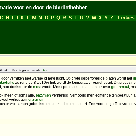
matie voor en door de bierliefhebber
G
H
I
J
K
L
M
N
O
P
Q
R
S
T
U
V
W
X
Y
Z
Linkies
3.241 - Gecategoriseerd als:
Bier
 door verhitten met warme of hete lucht. Op grote geperforeerde platen wordt het
g
htgehalte
zo rond de 8 tot 10% ligt, wordt de temperatuur opgehoogd. Dit proces 
it, hoe donkerder de
mout
wordt. Men spreekt nu ook niet meer over
groenmout
, m
k meer, of soms alle,
enzymen
vernietigd. Verhoogd men echter de temperatuur 
eveel verlies aan
enzymen
.
ter wel samen gebruiken met een lichte moutsoort. Een voordelig effect van de ver