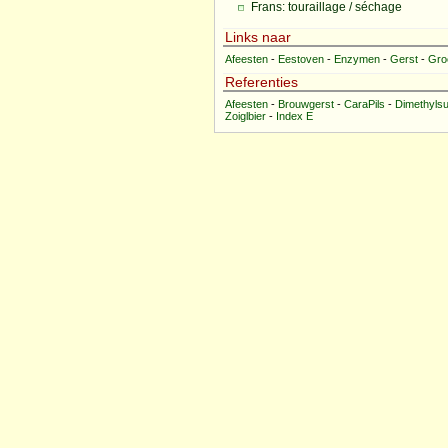
Frans: touraillage / séchage
Links naar
Afeesten
-
Eestoven
-
Enzymen
-
Gerst
-
Gro
Referenties
Afeesten
-
Brouwgerst
-
CaraPils
-
Dimethylsu
Zoiglbier
-
Index E