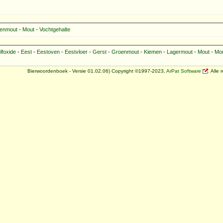
enmout
-
Mout
-
Vochtgehalte
lfoxide
-
Eest
-
Eestoven
-
Eestvloer
-
Gerst
-
Groenmout
-
Kiemen
-
Lagermout
-
Mout
-
Mo
Bierwoordenboek - Versie 01.02.06) Copyright ©1997-2023,
ArPat Software
. Alle