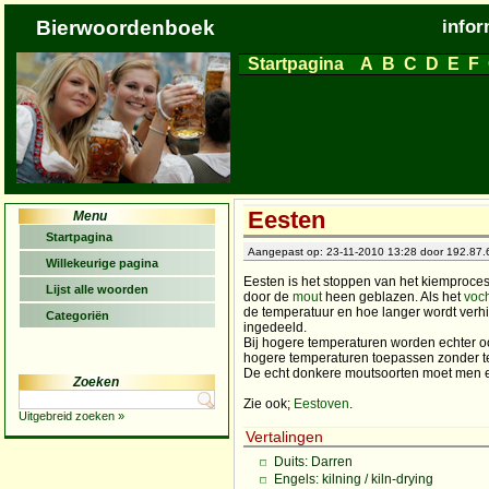
Bierwoordenboek
infor
Startpagina
A
B
C
D
E
F
Eesten
Menu
Startpagina
Aangepast op: 23-11-2010 13:28 door 192.87.6
Willekeurige pagina
Eesten is het stoppen van het kiemproces
Lijst alle woorden
door de
mout
heen geblazen. Als het
voc
de temperatuur en hoe langer wordt verh
Categoriën
ingedeeld.
Bij hogere temperaturen worden echter oo
hogere temperaturen toepassen zonder t
De echt donkere moutsoorten moet men ech
Zoeken
Zie ook;
Eestoven
.
Uitgebreid zoeken »
Vertalingen
Duits: Darren
Engels: kilning / kiln-drying