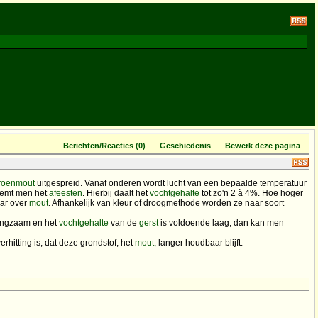
Berichten/Reacties (0)
Geschiedenis
Bewerk deze pagina
roenmout
uitgespreid. Vanaf onderen wordt lucht van een bepaalde temperatuur
noemt men het
afeesten
. Hierbij daalt het
vochtgehalte
tot zo'n 2 à 4%. Hoe hoger
aar over
mout
. Afhankelijk van kleur of droogmethode worden ze naar soort
langzaam en het
vochtgehalte
van de
gerst
is voldoende laag, dan kan men
hitting is, dat deze grondstof, het
mout
, langer houdbaar blijft.