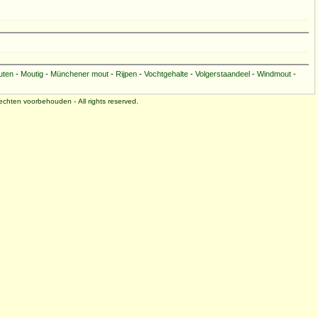
uten
-
Moutig
-
Münchener mout
-
Rijpen
-
Vochtgehalte
-
Volgerstaandeel
-
Windmout
-
 rechten voorbehouden - All rights reserved.