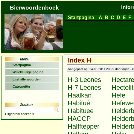
Bierwoordenboek
infor
Startpagina
A
B
C
D
E
F
Index H
Menu
Startpagina
Aangepast op: 24-08-2011 23:29 door Arjan - G
Willekeurige pagina
H-3 Leones
Hectar
Lijst alle woorden
H-7 Leones
Hectolit
Categoriën
Haalkan
Hefe
Habitué
Hefewe
Zoeken
Habituee
Helderb
Uitgebreid zoeken »
HACCP
Helder
Halfftepper
Helder