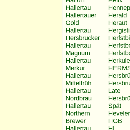
Halfom
Helix
Hallertau
Hennep
Hallertauer
Herald
Gold
Heraut
Hallertau
Hergist
Hersbrücker
Herfstb
Hallertau
Herfstb
Magnum
Herfstb
Hallertau
Herkul
Merkur
HERM
Hallertau
Hersbr
Mittelfrüh
Hersbr
Hallertau
Late
Nordbrau
Hersbr
Hallertau
Spät
Northern
Hevele
Brewer
HGB
Hallertau
HL