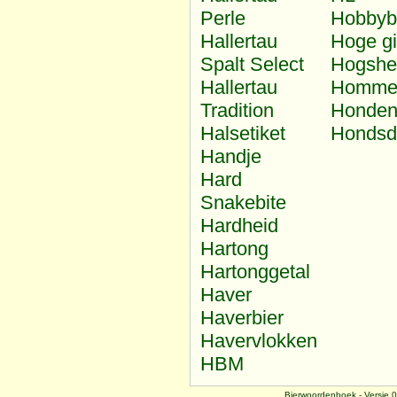
Perle
Hobbyb
Hallertau
Hoge gi
Spalt Select
Hogshe
Hallertau
Homme
Tradition
Honden
Halsetiket
Hondsd
Handje
Hard
Snakebite
Hardheid
Hartong
Hartonggetal
Haver
Haverbier
Havervlokken
HBM
Bierwoordenboek - Versie 