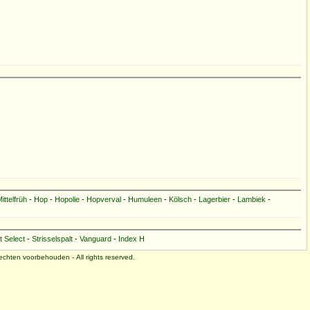
ittelfrüh
-
Hop
-
Hopolie
-
Hopverval
-
Humuleen
-
Kölsch
-
Lagerbier
-
Lambiek
-
t Select
-
Strisselspalt
-
Vanguard
-
Index H
 rechten voorbehouden - All rights reserved.