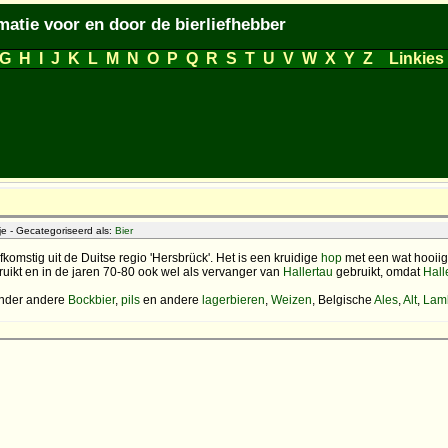
matie voor en door de bierliefhebber
G
H
I
J
K
L
M
N
O
P
Q
R
S
T
U
V
W
X
Y
Z
Linkies
e - Gecategoriseerd als:
Bier
fkomstig uit de Duitse regio 'Hersbrück'. Het is een kruidige
hop
met een wat hooii
uikt en in de jaren 70-80 ook wel als vervanger van
Hallertau
gebruikt, omdat
Hall
 onder andere
Bockbier
,
pils
en andere
lagerbieren
,
Weizen
, Belgische
Ales
,
Alt
,
Lam