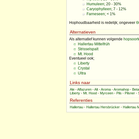
Humuleen
; 20 - 30%
Caryophylleen
; 7 - 12%
Farneseen
; < 1%
Hophoudbaarheid is redelijk; ongeveer
6
Alternatieven
Als alternatief kunnen volgende
hopsoort
Hallertau Mittelfrüh
Strisselspalt
Mt. Hood
Eventueel ook;
Liberty
Crystal
Ultra
Links naar
Ale
-
Alfazuren
-
Alt
-
Aroma
-
Aromahop
-
Bet
Liberty
-
Mt. Hood
-
Myrceen
-
Pils
-
Pilsner
-
Referenties
Hallertau
-
Hallertau Hersbrücker
-
Hallertau M