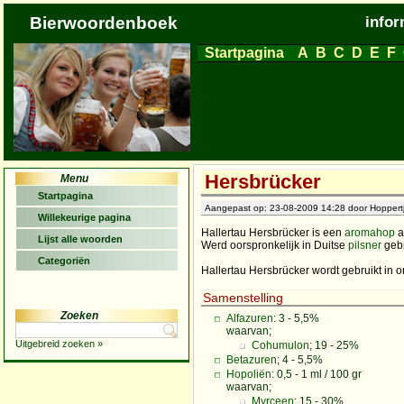
Bierwoordenboek
infor
Startpagina
A
B
C
D
E
F
Hersbrücker
Menu
Startpagina
Aangepast op: 23-08-2009 14:28 door Hoppertj
Willekeurige pagina
Hallertau Hersbrücker is een
aromahop
a
Lijst alle woorden
Werd oorspronkelijk in Duitse
pilsner
gebr
Categoriën
Hallertau Hersbrücker wordt gebruikt in
Samenstelling
Zoeken
Alfazuren
: 3 - 5,5%
waarvan;
Uitgebreid zoeken »
Cohumulon
; 19 - 25%
Betazuren
; 4 - 5,5%
Hopoliën
: 0,5 - 1 ml / 100 gr
waarvan;
Myrceen
; 15 - 30%