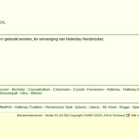
0%
.
en
gebruikt worden, ter vervanging van Hallertau Hersbrücker;
azuren
-
Bockbier
-
Caryophylleen
-
Cohumulon
-
Crystal
-
Farneseen
-
Hallertau
-
Hallertau M
Strisselspalt
-
Ultra
-
Weizen
ittelfrüh
-
Hallertau Tradition
-
Hersbrücker Spät
-
Ijsbock
-
Liberty
-
Mt. Hood
-
Rogge
-
Spal
Bierwoordenboek - Versie 01.02.06) Copyright ©1997-2023,
ArPat Software
. Alle