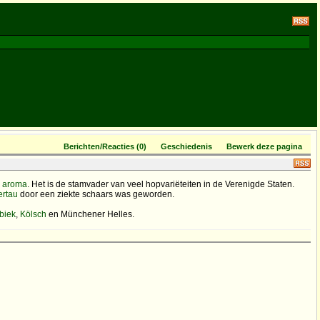
Berichten/Reacties (0)
Geschiedenis
Bewerk deze pagina
g
aroma
. Het is de stamvader van veel hopvariëteiten in de Verenigde Staten.
ertau
door een ziekte schaars was geworden.
biek
,
Kölsch
en Münchener Helles.