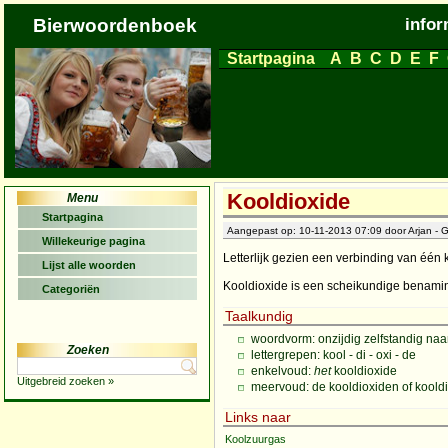
Bierwoordenboek
infor
Startpagina
A
B
C
D
E
F
Kooldioxide
Menu
Startpagina
Aangepast op: 10-11-2013 07:09 door Arjan - G
Willekeurige pagina
Letterlijk gezien een verbinding van één
Lijst alle woorden
Kooldioxide is een scheikundige benami
Categoriën
Taalkundig
woordvorm: onzijdig zelfstandig n
Zoeken
lettergrepen: kool - di - oxi - de
enkelvoud:
het
kooldioxide
Uitgebreid zoeken »
meervoud: de kooldioxiden of koold
Links naar
Koolzuurgas