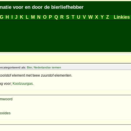
matie voor en door de bierliefhebber
G
H
I
J
K
L
M
N
O
P
Q
R
S
T
U
V
W
X
Y
Z
Linkies
ecategoriseerd als:
Bier
,
Nederlandse termen
 koolstof element met twee zuurstof elementen.
ng voor;
Koolzuurgas
.
aamwoord
ioxides