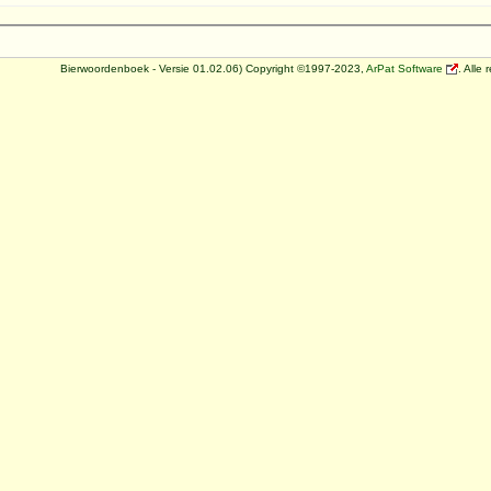
Bierwoordenboek - Versie 01.02.06) Copyright ©1997-2023,
ArPat Software
. Alle