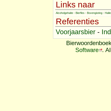
Links naar
Alcoholgehalte
-
Bierfles
-
Bovengisting
-
Halle
Referenties
Voorjaarsbier
-
In
Bierwoordenboek
Software
. A