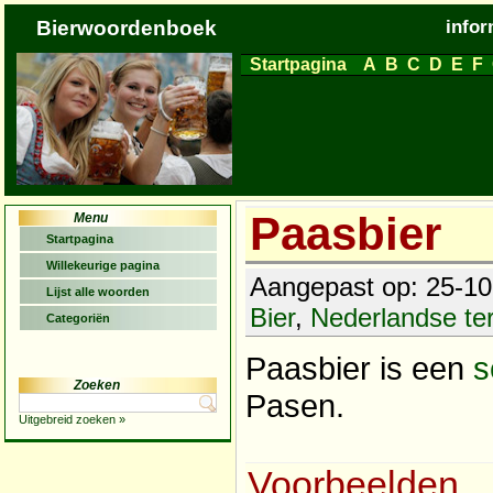
Bierwoordenboek
infor
Startpagina
A
B
C
D
E
F
Paasbier
Menu
Startpagina
Willekeurige pagina
Aangepast op: 25-10-
Lijst alle woorden
Bier
,
Nederlandse t
Categoriën
Paasbier is een
s
Zoeken
Pasen.
Uitgebreid zoeken »
Voorbeelden