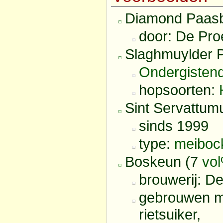
Diamond Paasb
door: De Proe
Slaghmuylder 
Ondergisten
hopsoorten:
Sint Servattum
sinds 1999
type:
meiboc
Boskeun (7
vo
brouwerij: D
gebrouwen me
rietsuiker,