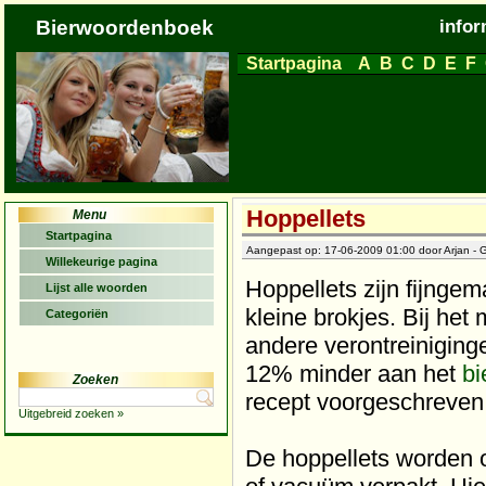
Bierwoordenboek
infor
Startpagina
A
B
C
D
E
F
Hoppellets
Menu
Startpagina
Aangepast op: 17-06-2009 01:00 door Arjan - G
Willekeurige pagina
Hoppellets zijn fijnge
Lijst alle woorden
kleine brokjes. Bij he
Categoriën
andere verontreiniginge
12% minder aan het
bi
Zoeken
recept voorgeschreven
Uitgebreid zoeken »
De hoppellets worden o