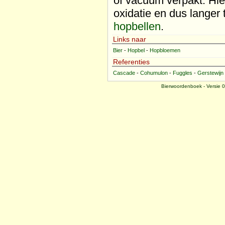
of vacuüm verpakt. Hie
oxidatie en dus lange
hopbellen
.
Links naar
Bier
-
Hopbel
-
Hopbloemen
Referenties
Cascade
-
Cohumulon
-
Fuggles
-
Gerstewijn
Bierwoordenboek - Versie 