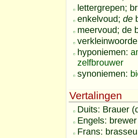
lettergrepen; b
enkelvoud;
de
b
meervoud; de 
verkleinwoorden
hyponiemen:
a
zelfbrouwer
synoniemen:
b
Vertalingen
Duits: Brauer (
Engels: brewer
Frans: brasseur