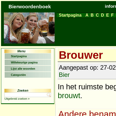
Bierwoordenboek
infor
Startpagina
A
B
C
D
E
F
Brouwer
Menu
Startpagina
Willekeurige pagina
Aangepast op: 27-02-
Lijst alle woorden
Bier
Categoriën
In het ruimste be
Zoeken
brouwt
.
Uitgebreid zoeken »
Andere benam