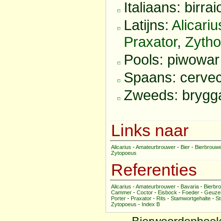
Italiaans: birrai
Latijns:
Alicariu
Praxator
,
Zytho
Pools: piwowar
Spaans: cerve
Zweeds: brygg
Links naar
Alicarius
-
Amateurbrouwer
-
Bier
-
Bierbrouw
Zytopoeus
Referenties
Alicarius
-
Amateurbrouwer
-
Bavaria
-
Bierbr
Cammer
-
Coctor
-
Eisbock
-
Foeder
-
Geuze
Porter
-
Praxator
-
Rits
-
Stamwortgehalte
-
St
Zytopoeus
-
Index B