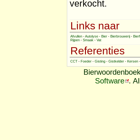
verkocht.
Links naar
Afvullen
-
Autolyse
-
Bier
-
Bierbrouwerij
-
Bier
Rijpen
-
Smaak
-
Vat
Referenties
CCT
-
Foeder
-
Gisting
-
Gistkelder
-
Kersen
Bierwoordenboek
Software
. A