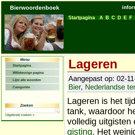
Bierwoordenboek
infor
Startpagina
A
B
C
D
E
F
Lageren
Menu
Startpagina
Willekeurige pagina
Aangepast op: 02-11-
Lijst alle woorden
Bier
,
Nederlandse t
Categoriën
Lageren is het tij
Zoeken
tank, waardoor h
Uitgebreid zoeken »
volledig uitgiste
gisting
. Het wein