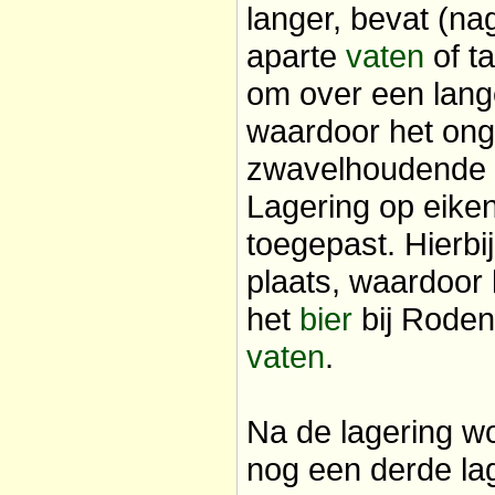
langer, bevat (n
aparte
vaten
of t
om over een lange
waardoor het ong
zwavelhoudende s
Lagering op eike
toegepast. Hierbij
plaats, waardoor
het
bier
bij Roden
vaten
.
Na de lagering w
nog een derde la