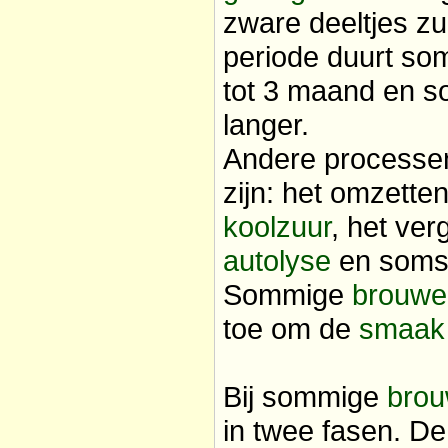
zware deeltjes z
periode duurt so
tot 3 maand en 
langer.
Andere processen 
zijn: het omzette
koolzuur
, het ver
autolyse
en soms 
Sommige
brouwer
toe om de
smaak
Bij sommige
brou
in twee fasen. De