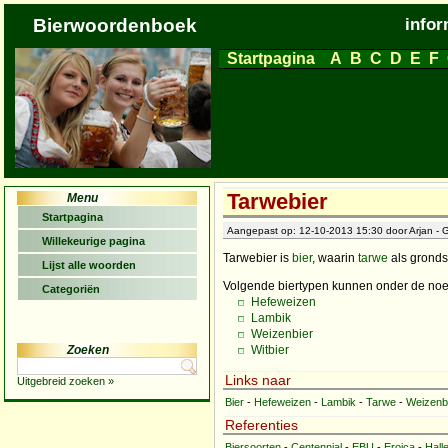
Bierwoordenboek
infor
Startpagina
A
B
C
D
E
F
Tarwebier
Menu
Startpagina
Aangepast op: 12-10-2013 15:30 door Arjan - G
Willekeurige pagina
Tarwebier is
bier
, waarin
tarwe
als grondst
Lijst alle woorden
Volgende biertypen kunnen onder de noe
Categoriën
Hefeweizen
Lambik
Weizenbier
Zoeken
Witbier
Links naar
Uitgebreid zoeken »
Bier
-
Hefeweizen
-
Lambik
-
Tarwe
-
Weizenb
Referenties
Biersoorten
-
Centennial
-
EBU
-
Eroica
-
Halle