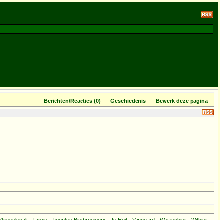
Berichten/Reacties (0)
Geschiedenis
Bewerk deze pagina
Strisselspalt
-
Tarwe
-
Twentse Bierbrouwerij
-
Us Heit
-
Vanguard
-
Weizenbier
-
Witbier
-