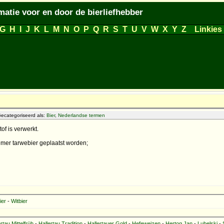
matie voor en door de bierliefhebber
G
H
I
J
K
L
M
N
O
P
Q
R
S
T
U
V
W
X
Y
Z
Linkies
ecategoriseerd als:
Bier
,
Nederlandse termen
of is verwerkt.
mer tarwebier geplaatst worden;
ier
-
Witbier
rtau Mittelfrüh
-
Hallertau Tradition
-
Hallertauer Gold
-
Hefeweizen
-
Hertog Jan
-
Lubelski
-