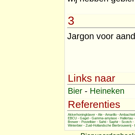
3
Jargon voor aan
Links naar
Bier
-
Heineken
Referenties
Akkerhoningklaver
-
Ale
-
Amarillo
-
Ambachteli
EBCU
-
Gagel
-
Gamma-amylase
-
Hallertau
Brewer
-
Postelbier
-
Sahti
-
Saphir
-
Scotch
-
Winterbier
-
Zuid-Hollandsche Bierbrouwerij
-