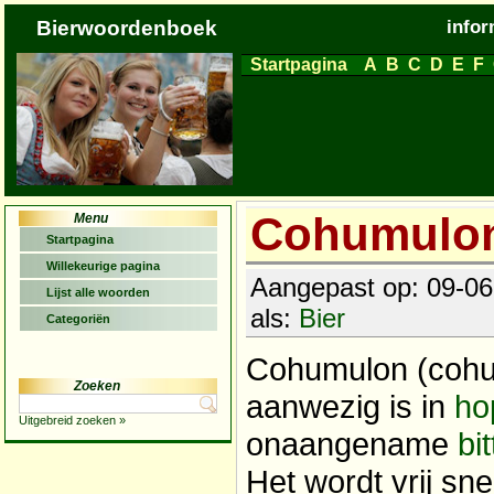
Bierwoordenboek
infor
Startpagina
A
B
C
D
E
F
Cohumulo
Menu
Startpagina
Willekeurige pagina
Aangepast op: 09-06
Lijst alle woorden
als:
Bier
Categoriën
Cohumulon (cohu
Zoeken
aanwezig is in
ho
Uitgebreid zoeken »
onaangename
bi
Het wordt vrij sne