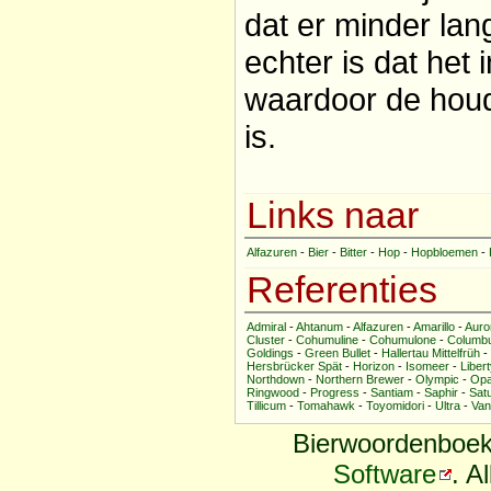
dat er minder lan
echter is dat het 
waardoor de hou
is.
Links naar
Alfazuren
-
Bier
-
Bitter
-
Hop
-
Hopbloemen
-
Referenties
Admiral
-
Ahtanum
-
Alfazuren
-
Amarillo
-
Auro
Cluster
-
Cohumuline
-
Cohumulone
-
Columb
Goldings
-
Green Bullet
-
Hallertau Mittelfrüh
-
Hersbrücker Spät
-
Horizon
-
Isomeer
-
Liber
Northdown
-
Northern Brewer
-
Olympic
-
Opa
Ringwood
-
Progress
-
Santiam
-
Saphir
-
Sat
Tillicum
-
Tomahawk
-
Toyomidori
-
Ultra
-
Van
Bierwoordenboek
Software
. A